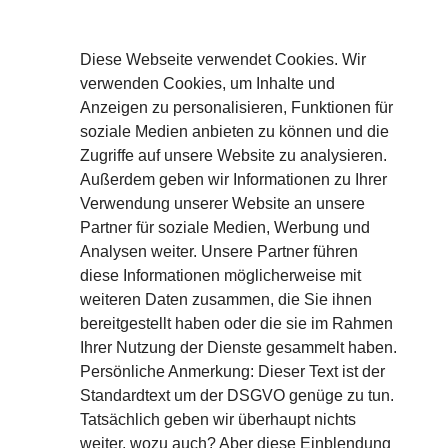
Diese Webseite verwendet Cookies. Wir
verwenden Cookies, um Inhalte und
Anzeigen zu personalisieren, Funktionen für
soziale Medien anbieten zu können und die
Zugriffe auf unsere Website zu analysieren.
Außerdem geben wir Informationen zu Ihrer
Verwendung unserer Website an unsere
Partner für soziale Medien, Werbung und
Analysen weiter. Unsere Partner führen
diese Informationen möglicherweise mit
Aircharge Partner
weiteren Daten zusammen, die Sie ihnen
Deutschland – Österreich –
bereitgestellt haben oder die sie im Rahmen
Schweiz
Ihrer Nutzung der Dienste gesammelt haben.
Persönliche Anmerkung: Dieser Text ist der
c/o
KETTERERs.Network
Standardtext um der DSGVO genüge zu tun.
Mühlkoppenweg 2
Tatsächlich geben wir überhaupt nichts
91224 Pommelsbrunn
Bayern / Deutschland
weiter, wozu auch? Aber diese Einblendung