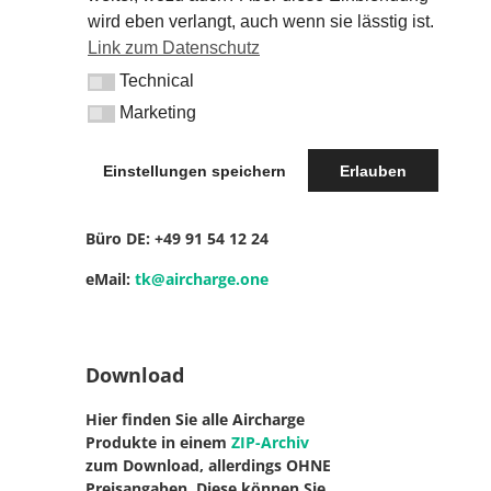
wird eben verlangt, auch wenn sie lässtig ist.
Web:
KETTERERs.net
Link zum Datenschutz
Blogbeiträge, News und Infos
Technical
Technical
Marketing
Marketing
Kontakt
Einstellungen speichern
Erlauben
Mobil DE: +49
17 18 16 81 14
Büro DE: +49
91 54 12 24
eMail:
tk@aircharge.one
Download
Hier finden Sie alle Aircharge
Produkte in einem
ZIP-Archiv
zum Download, allerdings OHNE
Preisangaben. Diese können Sie