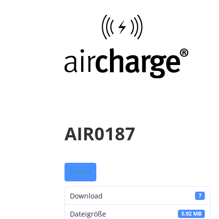
AIR0187
Download
Download
7
Dateigröße
5.92 MB