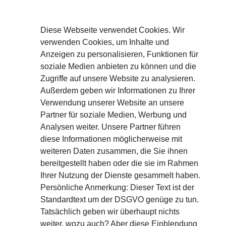
Diese Webseite verwendet Cookies. Wir
verwenden Cookies, um Inhalte und
Anzeigen zu personalisieren, Funktionen für
soziale Medien anbieten zu können und die
Zugriffe auf unsere Website zu analysieren.
Außerdem geben wir Informationen zu Ihrer
Verwendung unserer Website an unsere
Partner für soziale Medien, Werbung und
Analysen weiter. Unsere Partner führen
diese Informationen möglicherweise mit
Aircharge Partner
weiteren Daten zusammen, die Sie ihnen
Deutschland – Österreich –
bereitgestellt haben oder die sie im Rahmen
Schweiz
Ihrer Nutzung der Dienste gesammelt haben.
Persönliche Anmerkung: Dieser Text ist der
c/o
KETTERERs.Network
Standardtext um der DSGVO genüge zu tun.
Mühlkoppenweg 2
Tatsächlich geben wir überhaupt nichts
91224 Pommelsbrunn
Bayern / Deutschland
weiter, wozu auch? Aber diese Einblendung