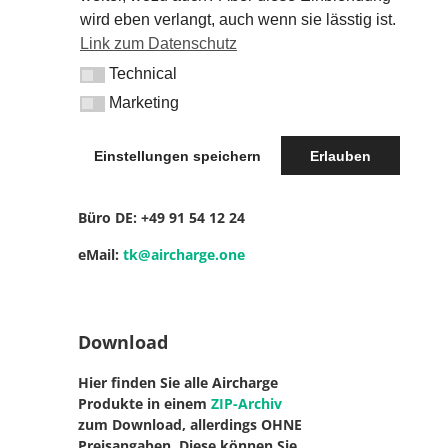
wird eben verlangt, auch wenn sie lässtig ist.
Web:
KETTERERs.net
Link zum Datenschutz
Blogbeiträge, News und Infos
Technical
Technical
Marketing
Marketing
Kontakt
Einstellungen speichern
Erlauben
Mobil DE: +49
17 18 16 81 14
Büro DE: +49
91 54 12 24
eMail:
tk@aircharge.one
Download
Hier finden Sie alle Aircharge
Produkte in einem
ZIP-Archiv
zum Download, allerdings OHNE
Preisangaben. Diese können Sie