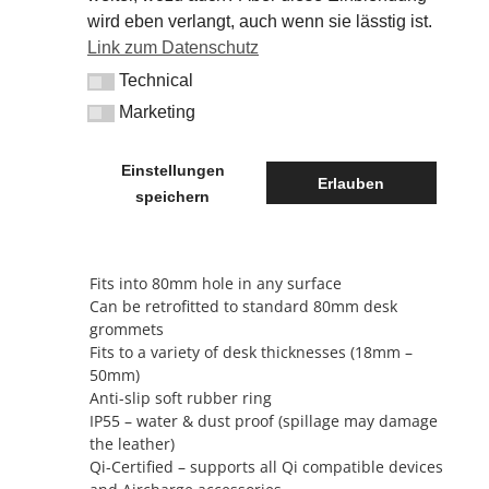
Leather Wireless Surface Charger provides the
wird eben verlangt, auch wenn sie lässtig ist.
ultimate level of sophistication when it comes to
Link zum Datenschutz
wireless power at home or in the office. Choose
Technical
from a selection of premium leather colours
Technical
including black, light & dark brown, tan, yellow,
Marketing
Marketing
lime, orange, red, purple, blue, aqua, and
white.Design allows for co-branding. Available
Einstellungen
with data connectivity for system monitoring,
Erlauben
speichern
analytics & over-the-air updates.
Features
Fits into 80mm hole in any surface
Can be retrofitted to standard 80mm desk
grommets
Fits to a variety of desk thicknesses (18mm –
50mm)
Anti-slip soft rubber ring
IP55 – water & dust proof (spillage may damage
the leather)
Qi-Certified – supports all Qi compatible devices