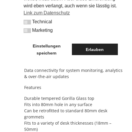
Wireless Surface Charger provides a seamless
wird eben verlangt, auch wenn sie lässtig ist.
surface integration into any desk or tabletop for a
Link zum Datenschutz
premium finish and enhanced experience. Black or
Technical
white finish.
Technical
Marketing
Marketing
Available with:
QR Web App launch for mobile services &
Einstellungen
Erlauben
marketing initiatives
speichern
Co-branding and bespoke full bleed colour &
image printing
Data connectivity for system monitoring, analytics
& over-the-air updates
Features
Durable tempered Gorilla Glass top
Fits into 80mm hole in any surface
Can be retrofitted to standard 80mm desk
grommets
Fits to a variety of desk thicknesses (18mm –
50mm)