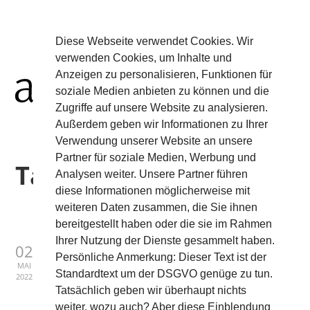
Diese Webseite verwendet Cookies. Wir
verwenden Cookies, um Inhalte und
Anzeigen zu personalisieren, Funktionen für
soziale Medien anbieten zu können und die
Zugriffe auf unsere Website zu analysieren.
Außerdem geben wir Informationen zu Ihrer
Verwendung unserer Website an unsere
Partner für soziale Medien, Werbung und
Tag:
Gorilla
Analysen weiter. Unsere Partner führen
diese Informationen möglicherweise mit
weiteren Daten zusammen, die Sie ihnen
bereitgestellt haben oder die sie im Rahmen
Ihrer Nutzung der Dienste gesammelt haben.
AIR0467W
02
Persönliche Anmerkung: Dieser Text ist der
MAI
Standardtext um der DSGVO genüge zu tun.
2022
Gorilla Glass
Tatsächlich geben wir überhaupt nichts
weiter, wozu auch? Aber diese Einblendung
Made of durable tempered Gorilla Glass, this