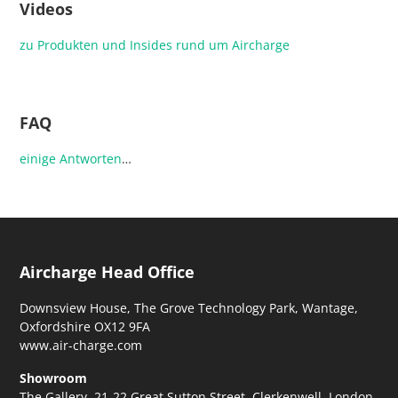
Videos
zu Produkten und Insides rund um Aircharge
FAQ
einige
Antworten
…
Aircharge Head Office
Downsview House, The Grove Technology Park, Wantage,
Oxfordshire OX12 9FA
www.air-charge.com
Showroom
The Gallery, 21-22 Great Sutton Street, Clerkenwell, London