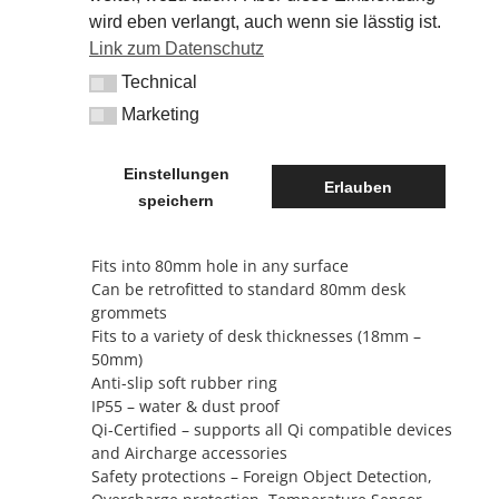
ultimate level of customisation for any table or
wird eben verlangt, auch wenn sie lässtig ist.
desk. With a bespoke veneer finish to match the
Link zum Datenschutz
same material and colour of the table top, this
Technical
wireless charger will seamlessly blend in with the
Technical
furniture creating an ‘almost invisible’ effect.
Marketing
Marketing
Design allows for co-branding. Available with data
connectivity for system monitoring, analytics &
Einstellungen
over-the-air updates.
Erlauben
speichern
Features
Fits into 80mm hole in any surface
Can be retrofitted to standard 80mm desk
grommets
Fits to a variety of desk thicknesses (18mm –
50mm)
Anti-slip soft rubber ring
IP55 – water & dust proof
Qi-Certified – supports all Qi compatible devices
and Aircharge accessories
Safety protections – Foreign Object Detection,