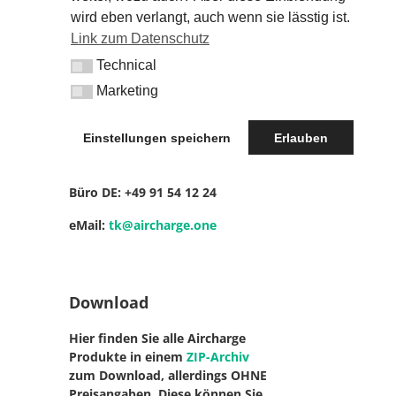
wird eben verlangt, auch wenn sie lässtig ist.
Web:
KETTERERs.net
Link zum Datenschutz
Blogbeiträge, News und Infos
Technical
Technical
Marketing
Marketing
Kontakt
Einstellungen speichern
Erlauben
Mobil DE: +49
17 18 16 81 14
Büro DE: +49
91 54 12 24
eMail:
tk@aircharge.one
Download
Hier finden Sie alle Aircharge
Produkte in einem
ZIP-Archiv
zum Download, allerdings OHNE
Preisangaben. Diese können Sie