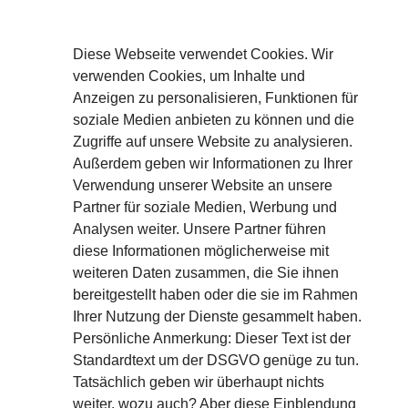
Diese Webseite verwendet Cookies. Wir
verwenden Cookies, um Inhalte und
Anzeigen zu personalisieren, Funktionen für
soziale Medien anbieten zu können und die
Zugriffe auf unsere Website zu analysieren.
Außerdem geben wir Informationen zu Ihrer
Verwendung unserer Website an unsere
Partner für soziale Medien, Werbung und
Analysen weiter. Unsere Partner führen
diese Informationen möglicherweise mit
Aircharge Partner
weiteren Daten zusammen, die Sie ihnen
Deutschland – Österreich –
bereitgestellt haben oder die sie im Rahmen
Schweiz
Ihrer Nutzung der Dienste gesammelt haben.
Persönliche Anmerkung: Dieser Text ist der
c/o
KETTERERs.Network
Standardtext um der DSGVO genüge zu tun.
Mühlkoppenweg 2
Tatsächlich geben wir überhaupt nichts
91224 Pommelsbrunn
Bayern / Deutschland
weiter, wozu auch? Aber diese Einblendung