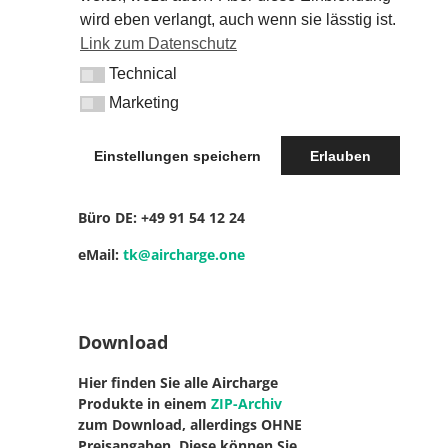
wird eben verlangt, auch wenn sie lässtig ist.
Web:
KETTERERs.net
Link zum Datenschutz
Blogbeiträge, News und Infos
Technical
Technical
Marketing
Marketing
Kontakt
Einstellungen speichern
Erlauben
Mobil DE: +49
17 18 16 81 14
Büro DE: +49
91 54 12 24
eMail:
tk@aircharge.one
Download
Hier finden Sie alle Aircharge
Produkte in einem
ZIP-Archiv
zum Download, allerdings OHNE
Preisangaben. Diese können Sie