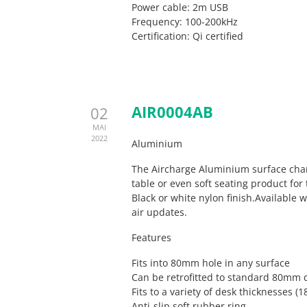
Power cable: 2m USB
Frequency: 100-200kHz
Certification: Qi certified
AIR0004AB
02
MAI
2022
Aluminium
The Aircharge Aluminium surface charg
table or even soft seating product for 
Black or white nylon finish.Available 
air updates.
Features
Fits into 80mm hole in any surface
Can be retrofitted to standard 80mm
Fits to a variety of desk thicknesses
Anti-slip soft rubber ring