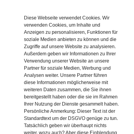
Diese Webseite verwendet Cookies. Wir
verwenden Cookies, um Inhalte und
Anzeigen zu personalisieren, Funktionen für
soziale Medien anbieten zu können und die
Zugriffe auf unsere Website zu analysieren.
Außerdem geben wir Informationen zu Ihrer
Verwendung unserer Website an unsere
Partner für soziale Medien, Werbung und
Analysen weiter. Unsere Partner führen
diese Informationen möglicherweise mit
Aircharge Partner
weiteren Daten zusammen, die Sie ihnen
Deutschland – Österreich –
bereitgestellt haben oder die sie im Rahmen
Schweiz
Ihrer Nutzung der Dienste gesammelt haben.
Persönliche Anmerkung: Dieser Text ist der
c/o
KETTERERs.Network
Standardtext um der DSGVO genüge zu tun.
Mühlkoppenweg 2
Tatsächlich geben wir überhaupt nichts
91224 Pommelsbrunn
Bayern / Deutschland
weiter, wozu auch? Aber diese Einblendung